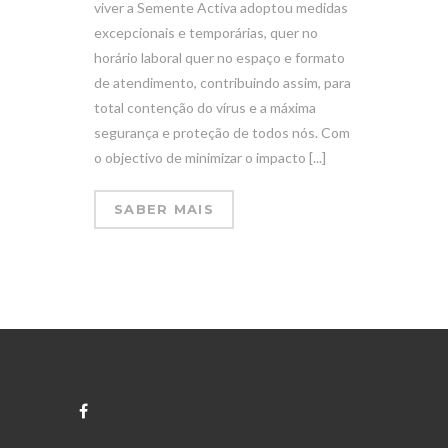
viver a Semente Activa adoptou medidas
excepcionais e temporárias, quer no
horário laboral quer no espaço e formato
de atendimento, contribuindo assim, para
total contenção do vírus e a máxima
segurança e proteção de todos nós. Com
o objectivo de minimizar o impacto [...]
SABER MAIS