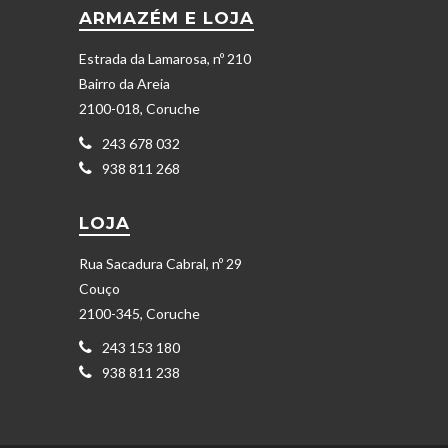
ARMAZÉM E LOJA
Estrada da Lamarosa, nº 210
Bairro da Areia
2100-018, Coruche
243 678 032
938 811 268
LOJA
Rua Sacadura Cabral, nº 29
Couço
2100-345, Coruche
243 153 180
938 811 238