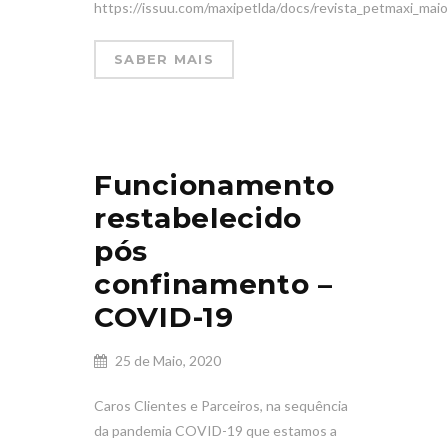
https://issuu.com/maxipetlda/docs/revista_petmaxi_ma
SABER MAIS
Funcionamento
restabelecido
pós
confinamento –
COVID-19
25 de Maio, 2020
Caros Clientes e Parceiros, na sequência
da pandemia COVID-19 que estamos a