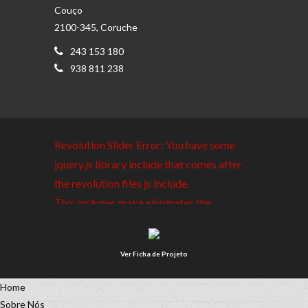
Couço
2100-345, Coruche
243 153 180
938 811 238
Revolution Slider Error: You have some
jquery.js library include that comes after
the revolution files js include.
This includes make eliminates the
revolution slider libraries, and make it not
work.
Ver Ficha de Projeto
To fix it you can:
Home
1. In the Slider Settings ->
Sobre Nós