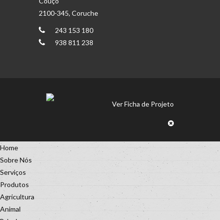
Couço
2100-345, Coruche
243 153 180
938 811 238
Ver Ficha de Projeto
Home
Sobre Nós
Serviços
Produtos
Agricultura
Animal