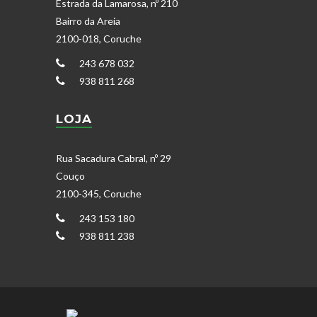
Estrada da Lamarosa, nº 210
Bairro da Areia
2100-018, Coruche
243 678 032
938 811 268
LOJA
Rua Sacadura Cabral, nº 29
Couço
2100-345, Coruche
243 153 180
938 811 238